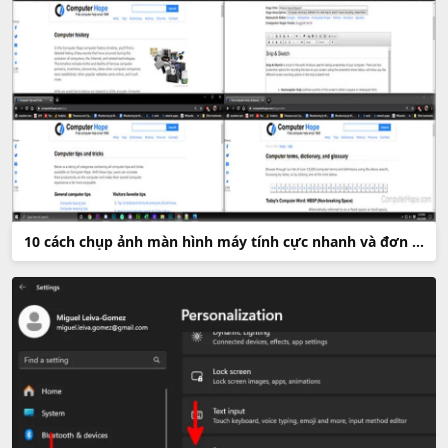
10 cách chụp ảnh màn hình máy tính cực nhanh và đơn giản