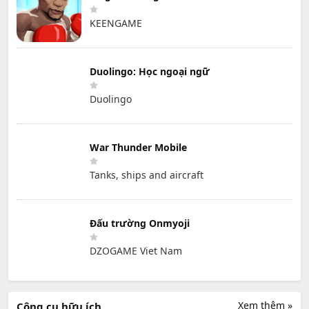
KEENGAME
Duolingo: Học ngoại ngữ
Duolingo
War Thunder Mobile
Tanks, ships and aircraft
Đấu trường Onmyoji
DZOGAME Viet Nam
Xem thêm »
Công cụ hữu ích