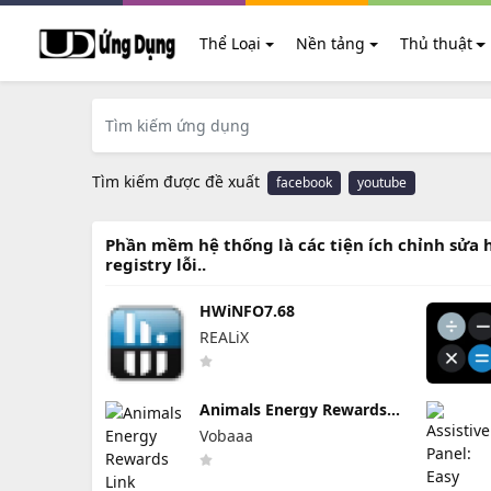
Thể Loại
Nền tảng
Thủ thuật
Tìm kiếm được đề xuất
facebook
youtube
Phần mềm hệ thống là các tiện ích chỉnh sửa h
registry lỗi..
HWiNFO7.68
REALiX
Animals Energy Rewards
Link
Vobaaa