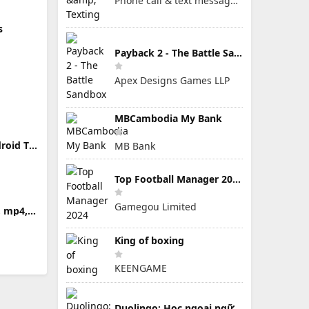
Phone call & text message app
s
Payback 2 - The Battle Sandbox
Apex Designs Games LLP
MBCambodia My Bank
roid TV
MB Bank
Top Football Manager 2024
Gamegou Limited
, mp4,
King of boxing
KEENGAME
Duolingo: Học ngoại ngữ