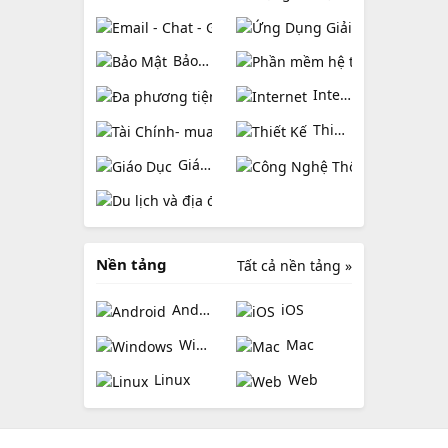
Email - Chat - Gọi Điện
Ứng Dụng Giả
Bảo Mật
Phần mềm
Đa phương tiện
Internet
Tài Chính- mua sắm
Thiết Kế
Giáo Dục
Công Ng
Du lịch và địa điểm
Nền tảng
Tất cả nền tảng »
Android
iOS
Windows
Mac
Linux
Web