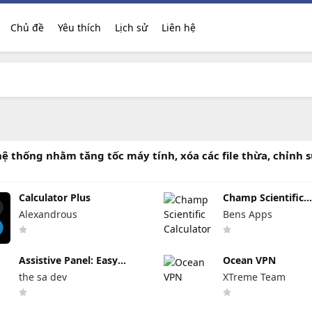
Chủ đề
Yêu thích
Lịch sử
Liên hệ
ệ thống nhằm tăng tốc máy tính, xóa các file thừa, chỉnh 
Calculator Plus
Champ Scientific
Calculator
Alexandrous
Bens Apps
Assistive Panel: Easy
Ocean VPN
Touch
the sa dev
XTreme Team