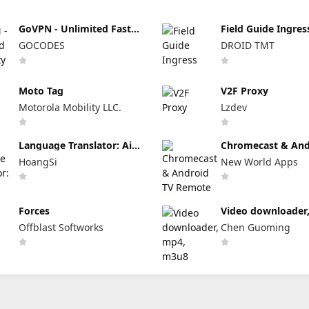
GoVPN - Unlimited Fast
Field Guide Ingres
Proxy
GOCODES
DROID TMT
Moto Tag
V2F Proxy
Motorola Mobility LLC.
Lzdev
Language Translator: Ai
Chromecast & And
Voice
Remote
HoangSi
New World Apps
Forces
Video downloader
m3u8
Offblast Softworks
Chen Guoming