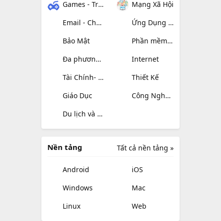
Games - Trò chơi
Mạng Xã Hội
Email - Chat - Gọi Điện
Ứng Dụng Giải Trí
Bảo Mật
Phần mềm hệ thống
Đa phương tiện
Internet
Tài Chính- mua sắm
Thiết Kế
Giáo Dục
Công Nghệ Thông Tin
Du lịch và địa điểm
Nền tảng
Tất cả nền tảng »
Android
iOS
Windows
Mac
Linux
Web