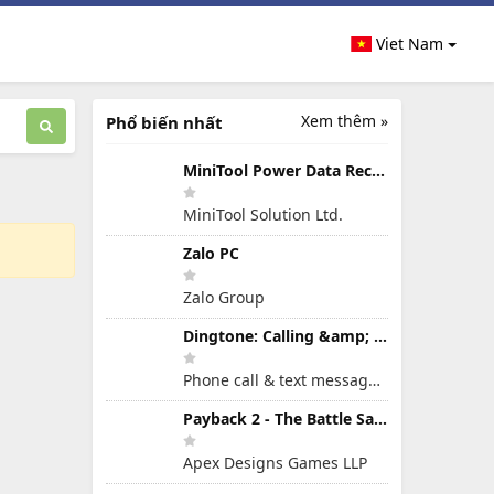
Viet Nam
Xem thêm »
Phổ biến nhất
MiniTool Power Data Recovery Free 8.5.0
MiniTool Solution Ltd.
Zalo PC
Zalo Group
Dingtone: Calling &amp; Texting
Phone call & text message app
Payback 2 - The Battle Sandbox
Apex Designs Games LLP