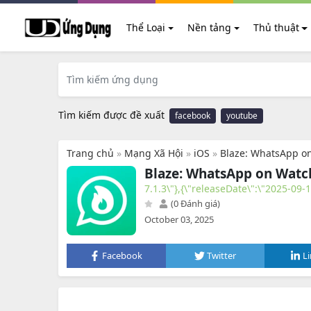
Thể Loại
Nền tảng
Thủ thuật
Tìm kiếm được đề xuất
facebook
youtube
Trang chủ
»
Mạng Xã Hội
»
iOS
»
Blaze: WhatsApp o
Blaze: WhatsApp on Watc
7.1.3\"},{\"releaseDate\":\"2025-09-
(0 Đánh giá)
October 03, 2025
Facebook
Twitter
L