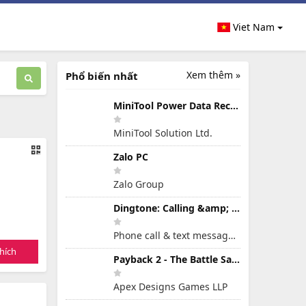
Viet Nam
Xem thêm »
Phổ biến nhất
MiniTool Power Data Recovery Free 8.5.0
MiniTool Solution Ltd.
Zalo PC
Zalo Group
Dingtone: Calling &amp; Texting
Phone call & text message app
hích
Payback 2 - The Battle Sandbox
Apex Designs Games LLP