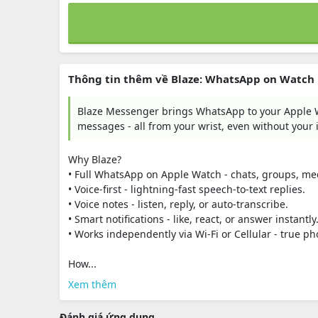
Thông tin thêm về Blaze: WhatsApp on Watch
Blaze Messenger brings WhatsApp to your Apple Wa
messages - all from your wrist, even without your 
Why Blaze?
• Full WhatsApp on Apple Watch - chats, groups, med
• Voice-first - lightning-fast speech-to-text replies.
• Voice notes - listen, reply, or auto-transcribe.
• Smart notifications - like, react, or answer instantly
• Works independently via Wi-Fi or Cellular - true p
How...
Xem thêm
Đánh giá ứng dụng