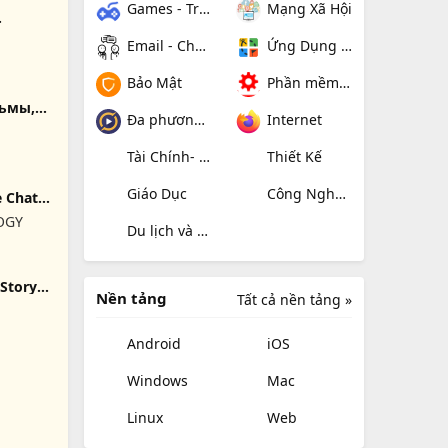
Games - Trò chơi
Mạng Xã Hội
Email - Chat - Gọi Điện
Ứng Dụng Giải Trí
Bảo Mật
Phần mềm hệ thống
льмы,
Đa phương tiện
Internet
Tài Chính- mua sắm
Thiết Kế
Giáo Dục
Công Nghệ Thông Tin
e Chat
OGY
Du lịch và địa điểm
 Story
Nền tảng
Tất cả nền tảng »
Android
iOS
Windows
Mac
Linux
Web