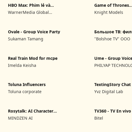
HBO Max: Phim lẻ và
Game of Thrones
phim bộ
Miniature Game
WarnerMedia Global
Knight Models
Digital Services, LLC
Ovale - Group Voice Party
Большое ТВ: фи
сериалы HD
Sukaman Tamang
"Bolshoe TV" OOO
Real Train Mod for mcpe
Ume - Group Voic
Rooms
Imelda Keisha
PHILYAP TECHNOL
Toluna Influencers
TextingStory Chat
Maker
Toluna corporate
Yvz Digital Lab
Rosytalk: AI Character
TV360 - TV En vivo
Chat
MINDZEN AI
Bitel