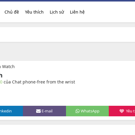
Chủ đề
Yêu thích
Lịch sử
Liên hệ
n Watch
h
10
của Chat phone-free from the wrist
inkedin
E-mail
WhatsApp
Yêu t