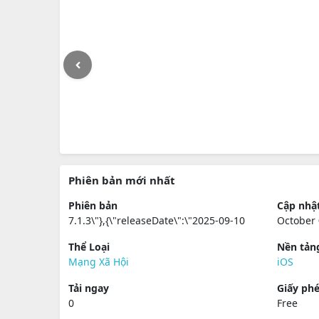
Phiên bản mới nhất
Phiên bản
Cập nhậ
7.1.3\"},{\"releaseDate\":\"2025-09-10
October 
Thể Loại
Nền tản
Mạng Xã Hội
iOS
Tải ngay
Giấy ph
0
Free