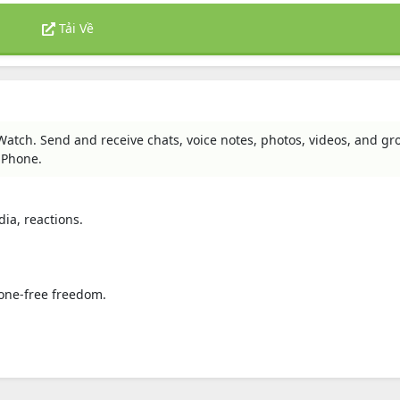
Tải Về
tch. Send and receive chats, voice notes, photos, videos, and gr
iPhone.
ia, reactions.
.
hone-free freedom.