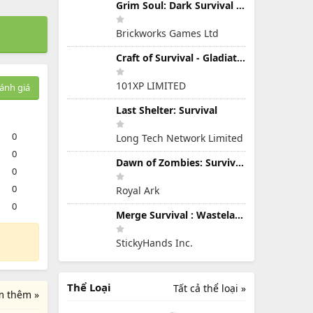
Grim Soul: Dark Survival RPG
Brickworks Games Ltd
Craft of Survival - Gladiators
101XP LIMITED
ánh giá
Last Shelter: Survival
0
Long Tech Network Limited
0
Dawn of Zombies: Survival Game
0
0
Royal Ark
0
Merge Survival : Wasteland
StickyHands Inc.
Thể Loại
Tất cả thể loại »
m thêm »