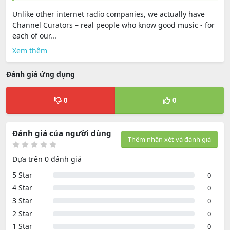
Unlike other internet radio companies, we actually have
Channel Curators – real people who know good music - for
each of our...
Xem thêm
Đánh giá ứng dụng
0
0
Đánh giá của người dùng
Thêm nhận xét và đánh giá
Dựa trên 0 đánh giá
5 Star
0
4 Star
0
3 Star
0
2 Star
0
1 Star
0