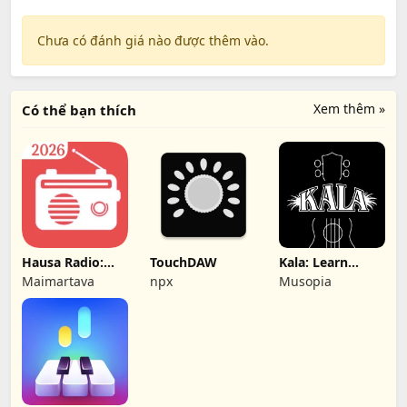
Chưa có đánh giá nào được thêm vào.
Xem thêm »
Có thể bạn thích
Hausa Radio:
TouchDAW
Kala: Learn
BBC, DW, VOA,
Ukulele & Tuner
Maimartava
npx
Musopia
DCL