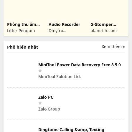
Phòng thu âm
Audio Recorder
G-Stomper
DJ - Mix nhạc DJ
Producer Demo:
Litter Penguin
Dmytro
planet-h.com
DAW
Ponomarenko
Xem thêm »
Phổ biến nhất
MiniTool Power Data Recovery Free 8.5.0
MiniTool Solution Ltd.
Zalo PC
Zalo Group
Dingtone: Calling &amp; Texting