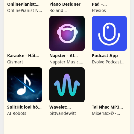
OnlinePianist:
Piano Designer
Pad +
Bài hát Piano
Metrônomo:
OnlinePianist N.T
Roland
Efesios
DrumPad & MP3
LTD
Corporation
Karaoke - Hát
Napster - AI
Podcast App
Vài Bài
Music & Experts
Gismart
Napster Music,
Evolve Podcast
Inc
App For Android
SplitHit loại bỏ
Wavelet:
Tai Nhac MP3
giọng hát
headphone
Máy Nghe Lite
AI Robots
pittvandewitt
MixerBox© -
equalizer
Music & MP3
Player App