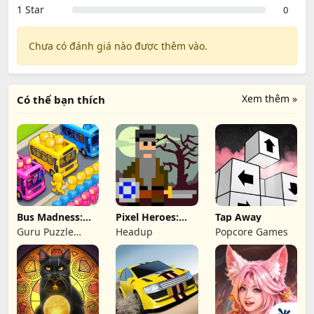
1 Star
0
Chưa có đánh giá nào được thêm vào.
Xem thêm »
Có thể bạn thích
Bus Madness:
Pixel Heroes:
Tap Away
Kẹt Xe Đỗ Xe
Byte & Magic
Guru Puzzle
Headup
Popcore Games
Game