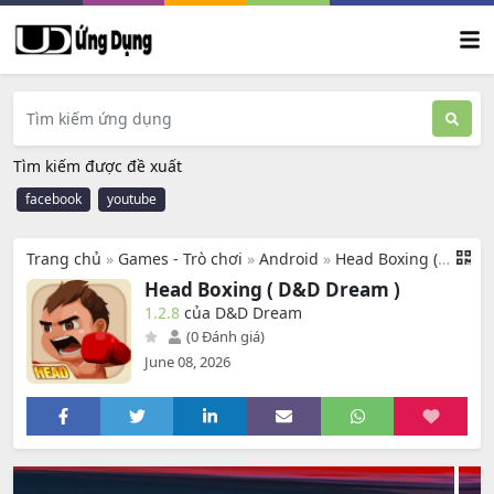
Tìm kiếm được đề xuất
facebook
youtube
Trang chủ
»
Games - Trò chơi
»
Android
»
Head Boxing ( D&D Dream )
Head Boxing ( D&D Dream )
1.2.8
của D&D Dream
(0 Đánh giá)
June 08, 2026