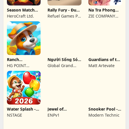
Season Match－
Rally Fury - Đua
Na Tra Phong
Magic Jewel
xe cực chất
Thần Ký
HeroCraft Ltd.
Refuel Games Pty
ZIE COMPANY
Story
Ltd
LIMITED
Ranch
Người Sống Sót:
Guardians of the
Adventures:
Đảo Sinh Tồn
Kingdom TD
HG POINT
Global Grand
Matt Artevate
Amazing Matc
LIMITED
Gaming Private
Limited
Water Splash -
Jewel of
Snooker Pool -
Cool Match 3
Pantheon
Billiards Game
NSTAGE
ENPv1
Modern Technic