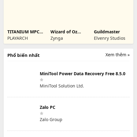
TITANIUM MPC -
Wizard of Oz
Guildmaster
Beat Maker
Slots Games
PLAYARCH
Zynga
Elvenry Studios
Funk
Xem thêm »
Phổ biến nhất
MiniTool Power Data Recovery Free 8.5.0
MiniTool Solution Ltd.
Zalo PC
Zalo Group