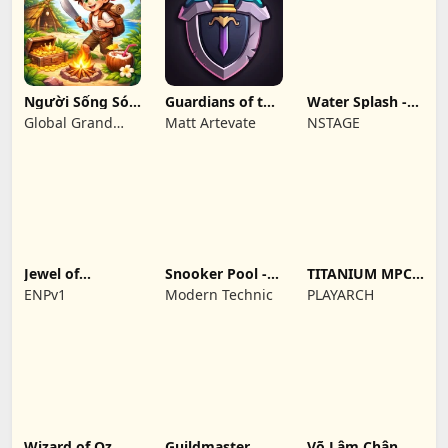
Người Sống Sót:
Guardians of the
Water Splash -
Đảo Sinh Tồn
Kingdom TD
Cool Match 3
Global Grand
Matt Artevate
NSTAGE
Gaming Private
Limited
Jewel of
Snooker Pool -
TITANIUM MPC -
Pantheon
Billiards Game
Beat Maker
ENPv1
Modern Technic
PLAYARCH
Funk
Wizard of Oz
Guildmaster
Võ Lâm Chân