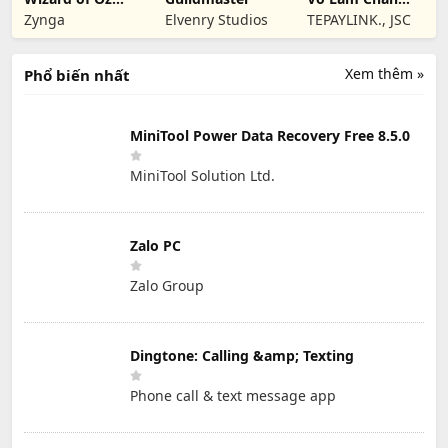
Slots Games
Mệnh Origin -
Zynga
Elvenry Studios
TEPAYLINK., JSC
TPL
Xem thêm »
Phổ biến nhất
MiniTool Power Data Recovery Free 8.5.0
MiniTool Solution Ltd.
Zalo PC
Zalo Group
Dingtone: Calling &amp; Texting
Phone call & text message app