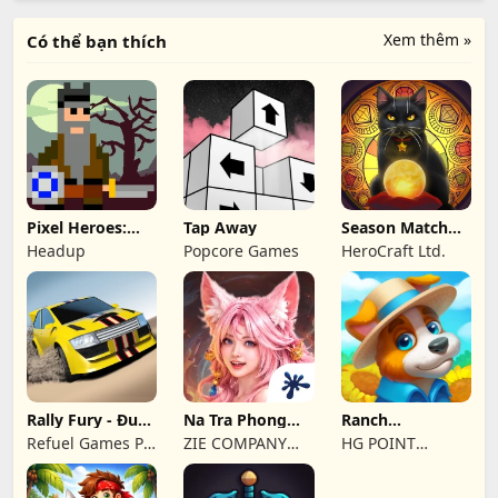
Xem thêm »
Có thể bạn thích
Pixel Heroes:
Tap Away
Season Match－
Byte & Magic
Magic Jewel
Headup
Popcore Games
HeroCraft Ltd.
Story
Rally Fury - Đua
Na Tra Phong
Ranch
xe cực chất
Thần Ký
Adventures:
Refuel Games Pty
ZIE COMPANY
HG POINT
Amazing Matc
Ltd
LIMITED
LIMITED