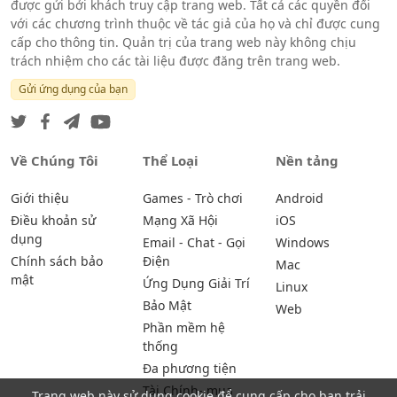
được gửi bởi khách truy cập trang web. Tất cả các quyền đối
với các chương trình thuộc về tác giả của họ và chỉ được cung
cấp cho thông tin. Quản trị của trang web này không chịu
trách nhiệm cho các tài liệu được đăng trên trang web.
Gửi ứng dụng của bạn
Về Chúng Tôi
Thể Loại
Nền tảng
Giới thiệu
Games - Trò chơi
Android
Điều khoản sử
Mạng Xã Hội
iOS
dụng
Email - Chat - Gọi
Windows
Chính sách bảo
Điện
Mac
mật
Ứng Dụng Giải Trí
Linux
Bảo Mật
Web
Phần mềm hệ
thống
Đa phương tiện
Tài Chính- mua
Trang web này sử dụng cookie để cung cấp cho bạn trải