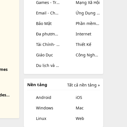
Games - Trò chơi
Mạng Xã Hội
Email - Chat - Gọi Điện
Ứng Dụng Giải Trí
Bảo Mật
Phần mềm hệ thống
Đa phương tiện
Internet
Tài Chính- mua sắm
Thiết Kế
Giáo Dục
Công Nghệ Thông Tin
Du lịch và địa điểm
ames
Nền tảng
Tất cả nền tảng »
rdes
Android
iOS
kt)
Windows
Mac
Linux
Web