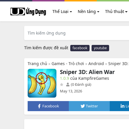
Thể Loại
Nền tảng
Thủ thuật
Tìm kiếm được đề xuất
facebook
youtube
Trang chủ
»
Games - Trò chơi
»
Android
»
Sniper 3D:
Sniper 3D: Alien War
1.0.9
của KampfireGames
(0 Đánh giá)
May 13, 2026
Facebook
Twitter
L