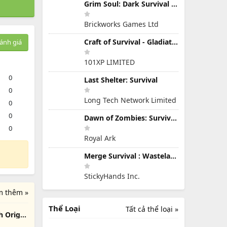
Grim Soul: Dark Survival RPG
Brickworks Games Ltd
Craft of Survival - Gladiators
ánh giá
101XP LIMITED
0
Last Shelter: Survival
0
Long Tech Network Limited
0
0
Dawn of Zombies: Survival Game
0
Royal Ark
Merge Survival : Wasteland
StickyHands Inc.
m thêm »
Thể Loại
Tất cả thể loại »
 Origin