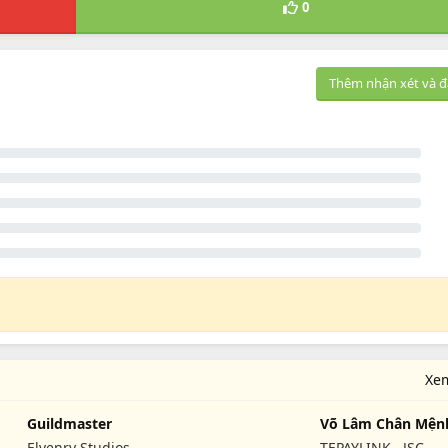
0
Thêm nhận xét và đ
Xe
Guildmaster
Võ Lâm Chân Mệnh
- TPL
Elvenry Studios
TEPAYLINK., JSC