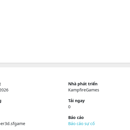
t
Nhà phát triển
2026
KampfireGames
g
Tải ngay
0
Báo cáo
per3d.sfgame
Báo cáo sự cố