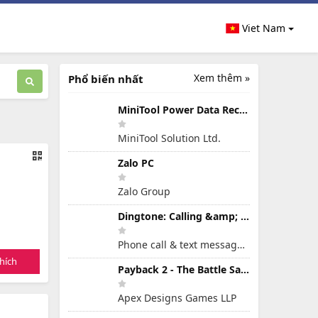
Viet Nam
Xem thêm »
Phổ biến nhất
MiniTool Power Data Recovery Free 8.5.0
MiniTool Solution Ltd.
Zalo PC
Zalo Group
Dingtone: Calling &amp; Texting
Phone call & text message app
hích
Payback 2 - The Battle Sandbox
Apex Designs Games LLP