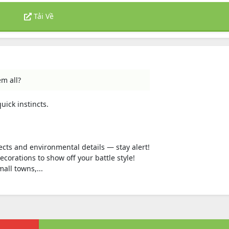
Tải Về
em all?
uick instincts.
ects and environmental details — stay alert!
corations to show off your battle style!
mall towns,...