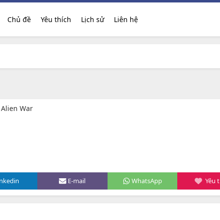
Chủ đề
Yêu thích
Lịch sử
Liên hệ
 Alien War
inkedin
E-mail
WhatsApp
Yêu t