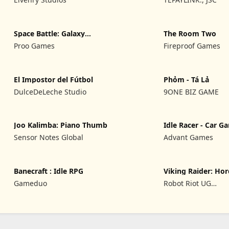
Space Battle: Galaxy
The Room Two
Shooter
Proo Games
Fireproof Games
El Impostor del Fútbol
Phỏm - Tá Lả
DulceDeLeche Studio
9ONE BIZ GAME
Joo Kalimba: Piano Thumb
Idle Racer - Car G
Sensor Notes Global
Advant Games
Banecraft : Idle RPG
Viking Raider: Ho
from Hel
Gameduo
Robot Riot UG
(haftungsbeschrän